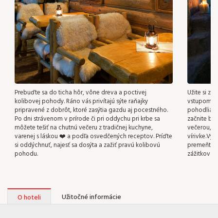
95 €
Prebuďte sa do ticha hôr, vône dreva a poctivej
Užite si z
kolibovej pohody. Ráno vás privítajú sýte raňajky
vstupom do
pripravené z dobrôt, ktoré zasýtia gazdu aj pocestného.
pohodlia, 
Po dni strávenom v prírode či pri oddychu pri krbe sa
začnite bo
môžete tešiť na chutnú večeru z tradičnej kuchyne,
večerou, po
varenej s láskou ❤️ a podľa osvedčených receptov. Príďte
vírivke.Vyu
si oddýchnuť, najesť sa dosýta a zažiť pravú kolibovú
premeňte v
pohodu.
zážitkov ✨
Užitočné informácie
O hoteli