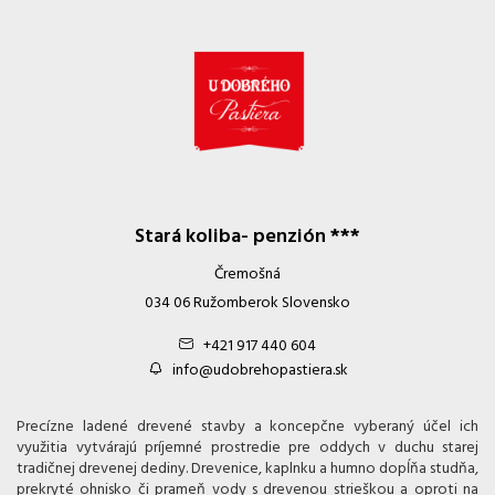
Stará koliba- penzión ***
Čremošná
034 06 Ružomberok Slovensko
+421 917 440 604
info@udobrehopastiera.sk
Precízne ladené drevené stavby a koncepčne vyberaný účel ich
využitia vytvárajú príjemné prostredie pre oddych v duchu starej
tradičnej drevenej dediny. Drevenice, kaplnku a humno dopĺňa studňa,
prekryté ohnisko či prameň vody s drevenou strieškou a oproti na